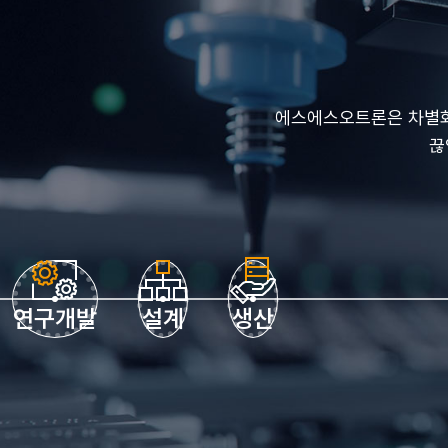
에스에스오트론은 차별화
끊
연구개발
설계
생산